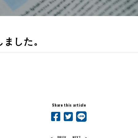
資しました。
Share this article
«
PREV
NEXT
»